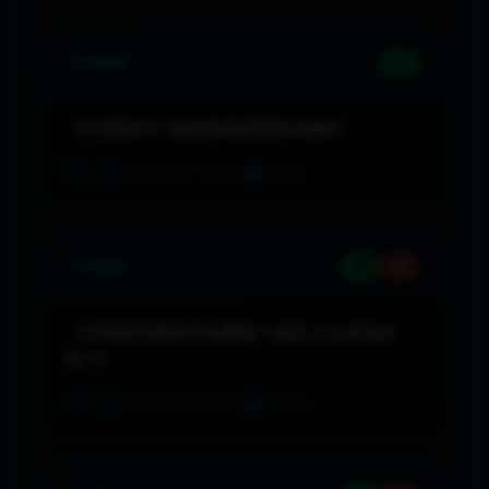
#13646
新
《无畏契约》稳定防瞄辅透防封解析
8 阅读
TA
2026-08-05 11:23:19
#13645
新
热
《无畏契约辅助有免费版？稳定上分是真的
吗？》
10 阅读
TA
2026-08-05 09:52:02