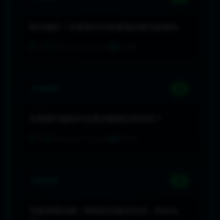
绝对稳封！无畏契约外挂透视自瞄无敌锁头
7 阅读
TA
2026-08-05 15:22:58
#13650
新
无畏契约辅助外挂真的能稳定防封吗？
9 阅读
TA
2026-08-05 14:08:45
#13649
新
无敌透视自瞄！神级防封稳定吃鸡，秒杀全