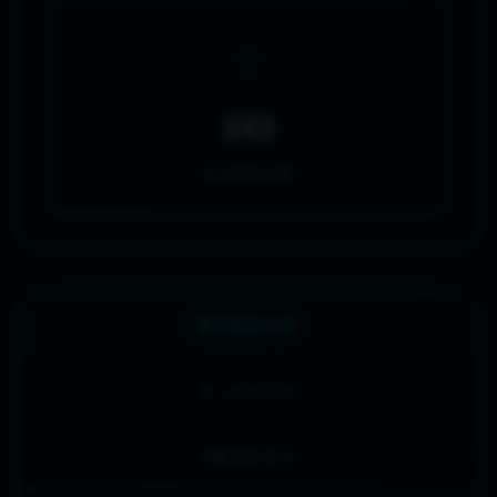
343
收录网站数
最新文章
置顶文章
最新收录