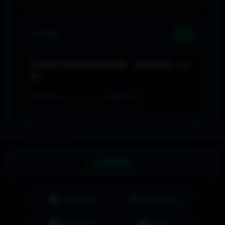
#13637
新
无畏契约免费辅助透视自瞄，真的能稳定上分
吗？
8 阅读
TA
2026-08-05 08:00:39
友情链接
1QQ去水印
远昔APi接口
6QQ祛水印
易扒站