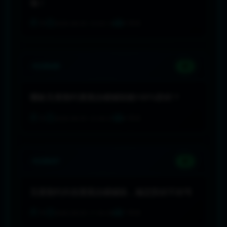
场！
8 阅读
TA
2026-08-05 13:00:14
#13648
新
哪款无畏契约透视自瞄辅助能100%防封？
9 阅读
TA
2026-08-05 12:48:27
#13647
新
无畏契约外挂透视自瞄辅助，稳定防封不封号
7 阅读
TA
2026-08-05 11:54:09