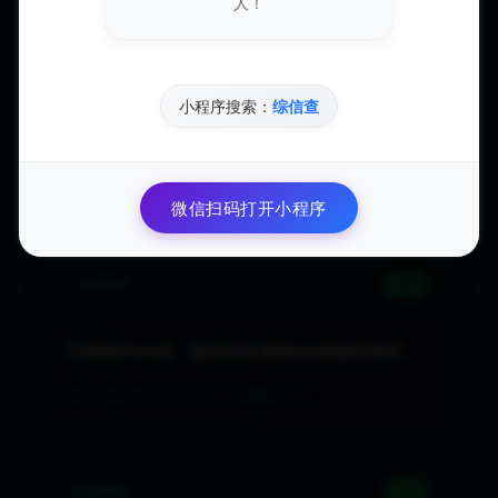
人！
#13653
新
小程序搜索：
综信查
无畏契约外挂泛滥：如何选择真正稳定的防封
辅助？
7 阅读
TA
2026-08-05 15:35:57
微信扫码打开小程序
#13652
新
无畏契约外挂：稳定防封透视自瞄辅助推荐
8 阅读
TA
2026-08-05 15:33:09
#13651
新