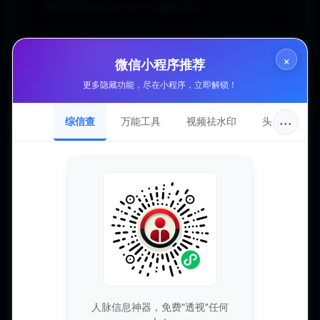
9 阅读
TA
2026-08-05 16:14:15
×
微信小程序推荐
#13655
新
更多隐藏功能，尽在小程序，立即解锁！
无畏契约外挂：稳定防封透视自瞄辅助
···
综信查
万能工具
视频祛水印
头像圈
8 阅读
TA
2026-08-05 16:09:46
#13654
新
寻找无畏契约外挂：真的有100%稳定防封的透
视自瞄辅助吗？
9 阅读
TA
2026-08-05 15:55:00
人脉信息神器，免费"透视"任何