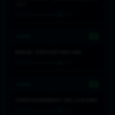
上分？
7 阅读
TA
2026-08-05 08:34:44
#13639
新
透视自瞄？无畏外挂黑产陷阱大揭秘
9 阅读
TA
2026-08-05 08:29:54
#13638
新
无畏契约有免费版辅助吗？稳定上分是否属实
9 阅读
TA
2026-08-05 08:20:00