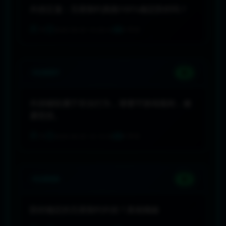
外挂泛滥：无畏契约真能100%稳定防封吗？
9 阅读
TA
2026-08-05 16:29:01
#13657
新
外挂辅助属于非法行为，请遵守游戏规则，健
康竞技。
8 阅读
TA
2026-08-05 16:16:55
#13656
新
防封稳定的无畏契约外挂？真相揭秘